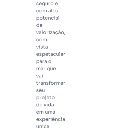
seguro e
com alto
potencial
de
valorização,
com
vista
espetacular
para o
mar que
vai
transformar
seu
projeto
de vida
em uma
experiência
única.