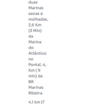
duas
Marinas
secas e
molhadas,
2,6 Km
(3 Min)
da
Marina
do
Atlântico
no
Pontal, 4,
Km ( 9
min) da
BR
Marinas
Ribeira.
4.1 km (7