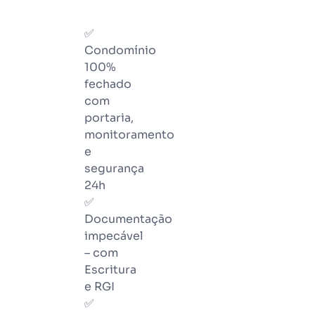
✅
Condomínio
100%
fechado
com
portaria,
monitoramento
e
segurança
24h
✅
Documentação
impecável
– com
Escritura
e RGI
✅