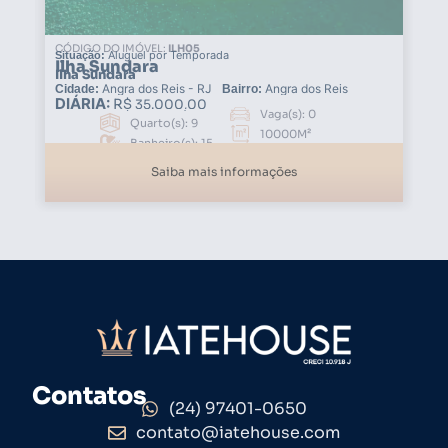
CÓDIGO DO IMÓVEL:
ILH05
Aluguel por Temporada
Situação:
Ilha Sundara
Ilha Sundara
Angra dos Reis - RJ
Angra dos Reis
Cidade:
Bairro:
35.000,00
Vaga(s): 0
Quarto(s): 9
10000M²
Banheiro(s): 15
Saiba mais informações
Contatos
(24) 97401-0650
contato@iatehouse.com