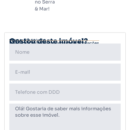
no Serra
& Mar!
Gostou deste imóvel?
500.000
Preencha o formulário e saiba mais informações.