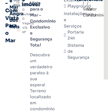
Externo
e
0
-
Vista
imóvel
Reis -
Banheiro(s)
Playground
Mar
para o
Com
0
RJ
Angra
Instalações
Suíte(s)
Mar –
|
Vista
0
e
dos
Condomínio
Vaga(s)
Para
Serviços
Reis
Exclusivo
415
Portaria
o
M²
e
24h
Segura
nça
Mar
Tota
l
Sistema
de
Descubra
Segurança
um
verdadeiro
paraíso à
sua
espera!
Terreno
localizado
em
condomínio