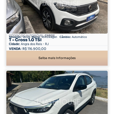
CÓDIGO DO AUTOMÓVEL:
CAR02
Venda
Volkswagen
Automático
Situação:
Marca:
Câmbio:
T - Cross 1.0 TSI
Angra dos Reis - RJ
Cidade:
116.900,00
Saiba mais informações