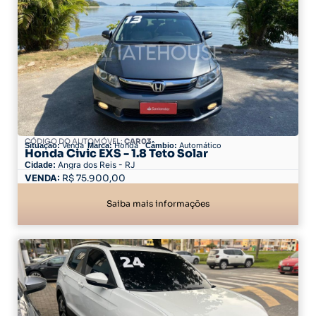
CÓDIGO DO AUTOMÓVEL:
CAR03
Venda
Honda
Automático
Situação:
Marca:
Câmbio:
Honda Civic EXS - 1.8 Teto Solar
Angra dos Reis - RJ
Cidade:
75.900,00
Saiba mais informações