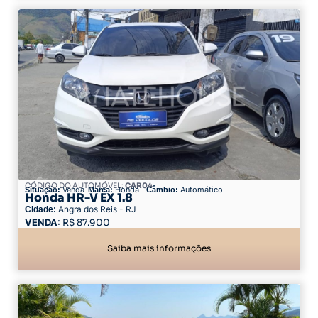
CÓDIGO DO AUTOMÓVEL:
CAR04
Venda
Honda
Automático
Situação:
Marca:
Câmbio:
Honda HR-V EX 1.8
Angra dos Reis - RJ
Cidade:
87.900
Saiba mais informações